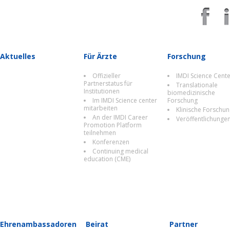
Aktuelles
Für Ärzte
Forschung
Offizieller
IMDI Science Cent
Partnerstatus für
Translationale
Institutionen
biomedizinische
Im IMDI Science center
Forschung
mitarbeiten
Klinische Forschu
An der IMDI Career
Veröffentlichunge
Promotion Platform
teilnehmen
Konferenzen
Continuing medical
education (CME)
Ehrenambassadoren
Beirat
Partner